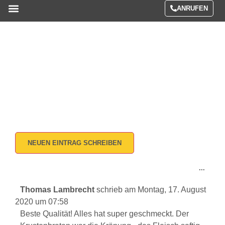
ANRUFEN
Menüs / Preise
Gästebuch
Home / Gästebuch
...
Thomas Lambrecht
schrieb am
Montag, 17. August
2020
um
07:58
Beste Qualität! Alles hat super geschmeckt. Der