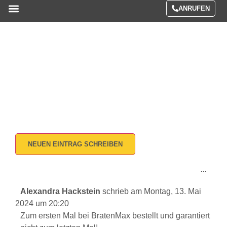
ANRUFEN
Menüs / Preise
Gästebuch
Home / Gästebuch
...
Alexandra Hackstein
schrieb am
Montag, 13. Mai
2024
um
20:20
Zum ersten Mal bei BratenMax bestellt und garantiert