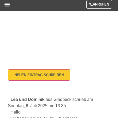
ANRUFEN
Menüs / Preise
Gästebuch
Home / Gästebuch
...
Lea und Dominik
aus
Gladbeck
schrieb am
Sonntag, 6. Juli 2025
um
13:35
Hallo,